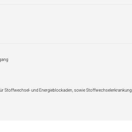
ngang
n für Stoffwechsel- und Energieblockaden, sowie Stoffwechselerkrankun