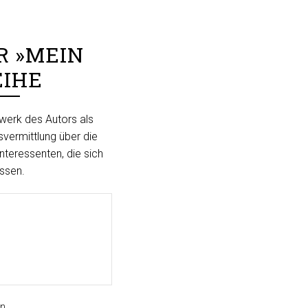
R »MEIN
EIHE
werk des Autors als
svermittlung über die
nteressenten, die sich
ssen.
en