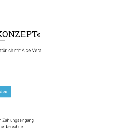
KONZEPT«
atürlich mit Aloe Vera
.
ufen
ach Zahlungseingang
er berechnet.