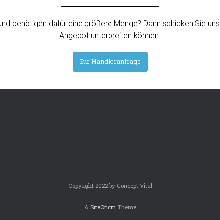
nd benötigen dafür eine größere Menge? Dann schicken Sie uns 
Angebot unterbreiten können.
Zur Händleranfrage
Copyright 2022 by Concept-Vital
A
SiteOrigin
Theme